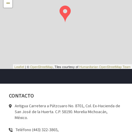
−
Leaflet
| ©
OpenStreetMap
, Tiles courtesy of
Humanitarian OpenStreetMap Team
CONTACTO
Antigua Carretera a Pátzcuaro No. 8701, Col. Ex-Hacienda de
San José de la Huerta. C.P. 58190. Morelia Michoacán,
México.
Teléfono (443) 322-3865,