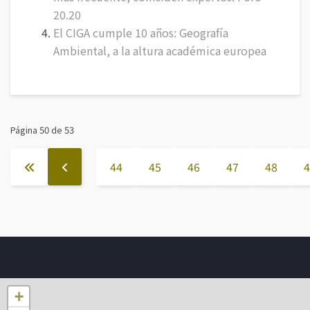
20.20
El CIGA cumple 10 años: Geografía
Ambiental, a la altura académica europea
Página 50 de 53
44
45
46
47
48
4
+