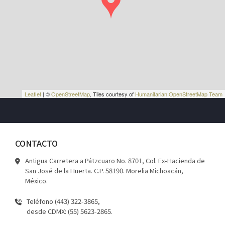
Leaflet
| ©
OpenStreetMap
, Tiles courtesy of
Humanitarian OpenStreetMap Team
CONTACTO
Antigua Carretera a Pátzcuaro No. 8701, Col. Ex-Hacienda de
San José de la Huerta. C.P. 58190. Morelia Michoacán,
México.
Teléfono (443) 322-3865,
desde CDMX: (55) 5623-2865.