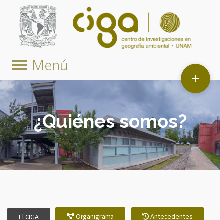

¿Quiénes somos?
Organigrama
Antecedentes
El CIGA