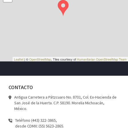
Leaflet
| ©
OpenStreetMap
, Tiles courtesy of
Humanitarian OpenStreetMap Team
CONTACTO
Antigua Carretera a Pátzcuaro No. 8701, Col. Ex-Hacienda de
San José de la Huerta. C.P. 58190. Morelia Michoacán,
México.
Teléfono (443) 322-3865,
desde CDMX: (55) 5623-2865.