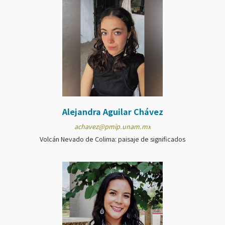
Alejandra Aguilar Chávez
achavez@pmip.unam.mx
Volcán Nevado de Colima: paisaje de significados