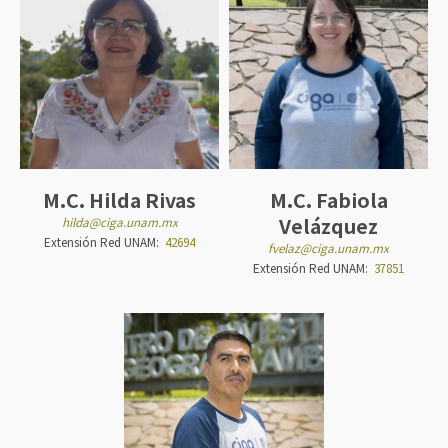
M.C. Hilda Rivas
M.C. Fabiola
Velázquez
hilda@ciga.unam.mx
Extensión Red UNAM:
42694
fvelaz@ciga.unam.mx
Extensión Red UNAM:
37851