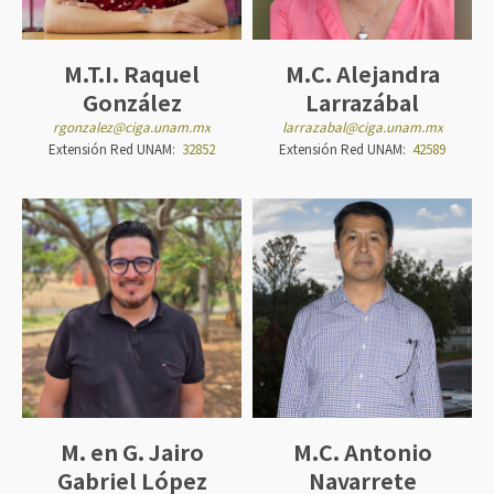
M.T.I. Raquel
M.C. Alejandra
González
Larrazábal
rgonzalez@ciga.unam.mx
larrazabal@ciga.unam.mx
Extensión Red UNAM:
32852
Extensión Red UNAM:
42589
M. en G. Jairo
M.C. Antonio
Gabriel López
Navarrete