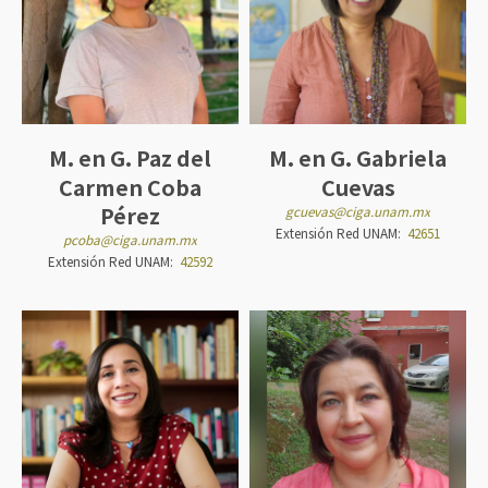
M. en G. Paz del
M. en G. Gabriela
Carmen Coba
Cuevas
Pérez
gcuevas@ciga.unam.mx
Extensión Red UNAM:
42651
pcoba@ciga.unam.mx
Extensión Red UNAM:
42592