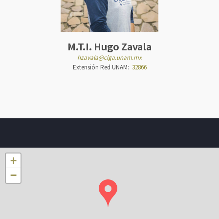
M.T.I. Hugo Zavala
hzavala@ciga.unam.mx
Extensión Red UNAM:
32866
+
−