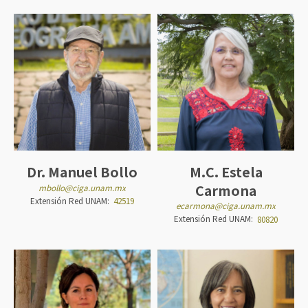
Dr. Manuel Bollo
M.C. Estela
Carmona
mbollo@ciga.unam.mx
Extensión Red UNAM:
42519
ecarmona@ciga.unam.mx
Extensión Red UNAM:
80820