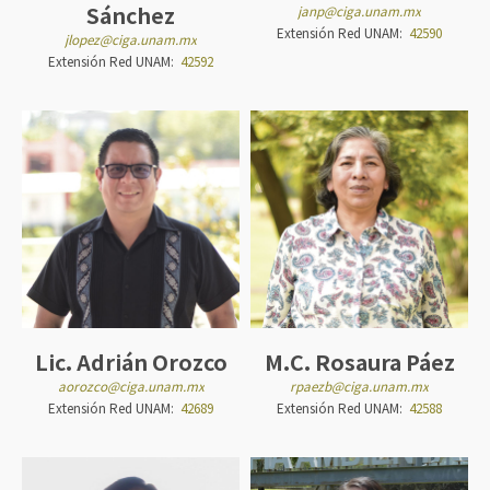
Sánchez
janp@ciga.unam.mx
Extensión Red UNAM:
42590
jlopez@ciga.unam.mx
Extensión Red UNAM:
42592
Lic. Adrián Orozco
M.C. Rosaura Páez
aorozco@ciga.unam.mx
rpaezb@ciga.unam.mx
Extensión Red UNAM:
42689
Extensión Red UNAM:
42588