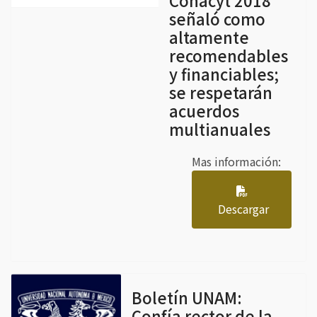
Conacyt 2018
señaló como
altamente
recomendables
y financiables;
se respetarán
acuerdos
multianuales
Mas información:
Descargar
Boletín UNAM:
Confía rector de la