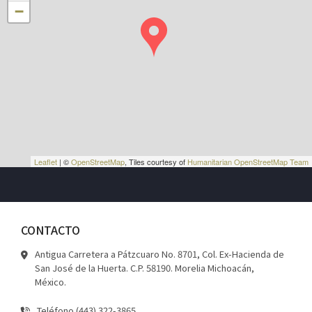
−
Leaflet
| ©
OpenStreetMap
, Tiles courtesy of
Humanitarian OpenStreetMap Team
CONTACTO
Antigua Carretera a Pátzcuaro No. 8701, Col. Ex-Hacienda de
San José de la Huerta. C.P. 58190. Morelia Michoacán,
México.
Teléfono (443) 322-3865,