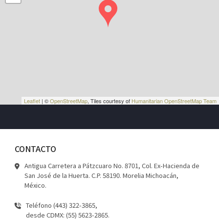
Leaflet
| ©
OpenStreetMap
, Tiles courtesy of
Humanitarian OpenStreetMap Team
CONTACTO
Antigua Carretera a Pátzcuaro No. 8701, Col. Ex-Hacienda de
San José de la Huerta. C.P. 58190. Morelia Michoacán,
México.
Teléfono (443) 322-3865,
desde CDMX: (55) 5623-2865.