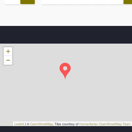
+
−
Leaflet
| ©
OpenStreetMap
, Tiles courtesy of
Humanitarian OpenStreetMap Team