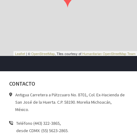
Leaflet
| ©
OpenStreetMap
, Tiles courtesy of
Humanitarian OpenStreetMap Team
CONTACTO
Antigua Carretera a Pátzcuaro No. 8701, Col. Ex-Hacienda de
San José de la Huerta. C.P. 58190. Morelia Michoacán,
México.
Teléfono (443) 322-3865,
desde CDMX: (55) 5623-2865.