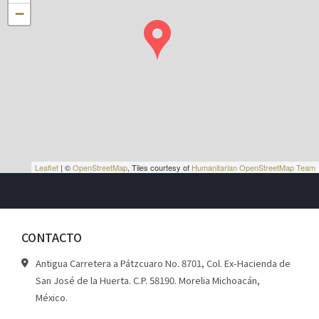
−
Leaflet
| ©
OpenStreetMap
, Tiles courtesy of
Humanitarian OpenStreetMap Team
CONTACTO
Antigua Carretera a Pátzcuaro No. 8701, Col. Ex-Hacienda de
San José de la Huerta. C.P. 58190. Morelia Michoacán,
México.