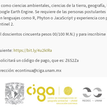
como ciencias ambientales, ciencias de la tierra, geografía, 
 Google Earth Engine. Se requiere de las personas postulant
n lenguajes como R, Phyton o JacaScript y experiencia co
tinel 2.
il doscientos cincuenta pesos 00/100 M.N.) y para inscribirs
guiente:
https://bit.ly/4u2kIRa
olicitará un código de pago, que es: Z6S2Za
irección:
econtinua@ciga.unam.mx