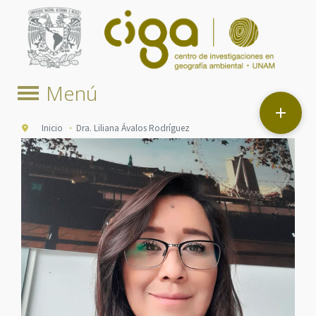

Inicio
Dra. Liliana Ávalos Rodríguez