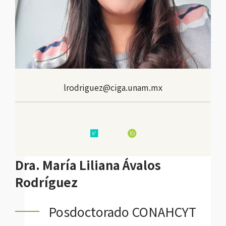
lrodriguez@ciga.unam.mx
research
OrcID
Dra. María Liliana Ávalos
Rodríguez
Posdoctorado CONAHCYT