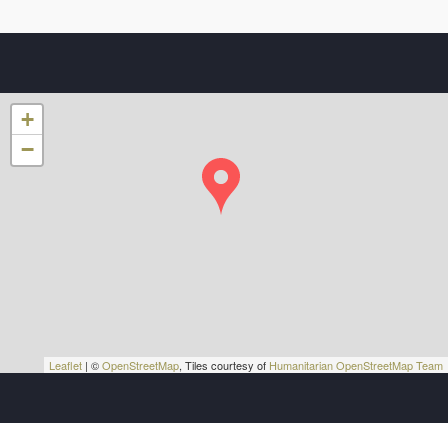
+
−
Leaflet
| ©
OpenStreetMap
, Tiles courtesy of
Humanitarian OpenStreetMap Team