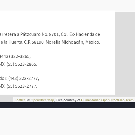
rretera a Pátzcuaro No. 8701, Col. Ex-Hacienda de
e la Huerta. C.P. 58190. Morelia Michoacán, México.
(443) 322-3865,
X: (55) 5623-2865.
r: (443) 322-2777,
X: (55) 5623-2777.
Leaflet
| ©
OpenStreetMap
, Tiles courtesy of
Humanitarian OpenStreetMap Team
 PRIVACIDAD