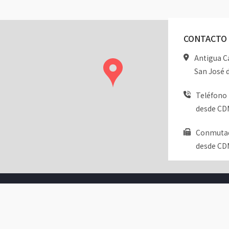
CONTACTO
Antigua Ca
San José d
Teléfono 
desde CDM
Conmutado
desde CDM
nistrado por:
INICIO
MAPA DE SITIO
AVISO DE
2026