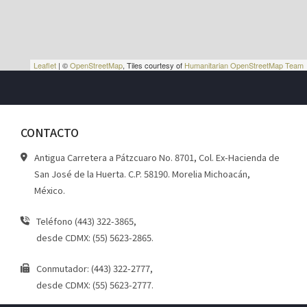
Leaflet
| ©
OpenStreetMap
, Tiles courtesy of
Humanitarian OpenStreetMap Team
CONTACTO
Antigua Carretera a Pátzcuaro No. 8701, Col. Ex-Hacienda de
San José de la Huerta. C.P. 58190. Morelia Michoacán,
México.
Teléfono (443) 322-3865,
desde CDMX: (55) 5623-2865.
Conmutador: (443) 322-2777,
desde CDMX: (55) 5623-2777.