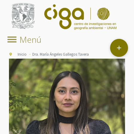

Inicio
Dra. María Ángeles Gallegos Tavera