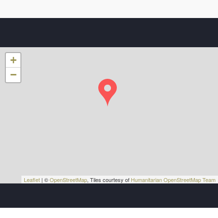
+
−
Leaflet
| ©
OpenStreetMap
, Tiles courtesy of
Humanitarian OpenStreetMap Team