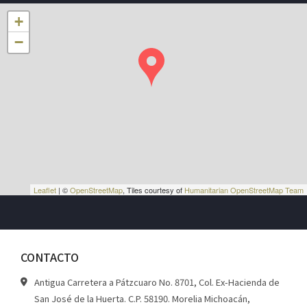
+
−
Leaflet
| ©
OpenStreetMap
, Tiles courtesy of
Humanitarian OpenStreetMap Team
CONTACTO
Antigua Carretera a Pátzcuaro No. 8701, Col. Ex-Hacienda de
San José de la Huerta. C.P. 58190. Morelia Michoacán,