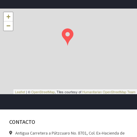
+
−
Leaflet
| ©
OpenStreetMap
, Tiles courtesy of
Humanitarian OpenStreetMap Team
CONTACTO
Antigua Carretera a Pátzcuaro No. 8701, Col. Ex-Hacienda de