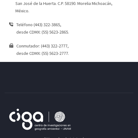
San José de la Huerta. C.P. 58190. Morelia Michoacán,
México.
Teléfono (443) 322-3865,
desde CDMX: (55) 5623-2865.
Conmutador: (443) 322-2777,
desde CDMX: (55) 5623-2777.