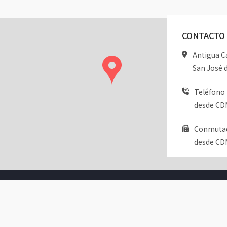
CONTACTO
Antigua Ca
San José d
Teléfono 
desde CDM
Conmutado
desde CDM
nistrado por:
INICIO
MAPA DE SITIO
AVISO DE
2026