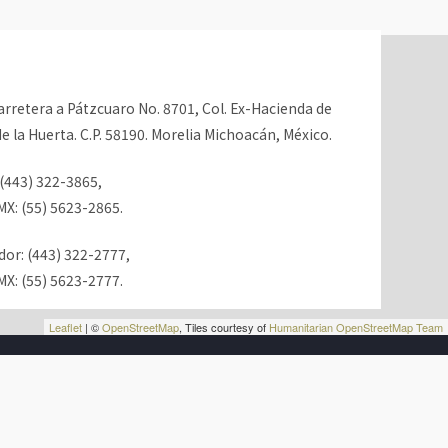
rretera a Pátzcuaro No. 8701, Col. Ex-Hacienda de
e la Huerta. C.P. 58190. Morelia Michoacán, México.
(443) 322-3865,
X: (55) 5623-2865.
r: (443) 322-2777,
X: (55) 5623-2777.
Leaflet
| ©
OpenStreetMap
, Tiles courtesy of
Humanitarian OpenStreetMap Team
 PRIVACIDAD